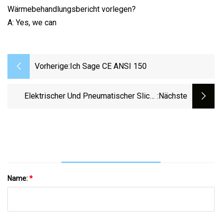
Wärmebehandlungsbericht vorlegen?
A: Yes, we can
Vorherige:
Ich Sage CE ANSI 150
Elektrischer Und Pneumatischer Slice-
:nächste
Absperrschieber Aus Edelstahl Oder
Gusseisen In Wafer- Und Lug-Form
Name:
*