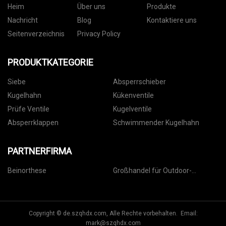
Heim
Über uns
Produkte
Nachricht
Blog
Kontaktiere uns
Seitenverzeichnis
Privacy Policy
PRODUKTKATEGORIE
Siebe
Absperrschieber
Kugelhahn
Kükenventile
Prüfe Ventile
Kugelventile
Absperrklappen
Schwimmender Kugelhahn
PARTNERFIRMA
Beinorthese
Großhandel für Outdoor-
Autoabdeckungen
Copyright © de.szqhdx.com, Alle Rechte vorbehalten. Email:
mark@szqhdx.com