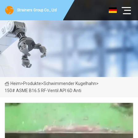
Strainers Group Co., Ltd
Heim
>
Produkte
>
Schwimmender Kugelhahn
>
150# ASME B16.5 RF-Ventil API 6D Anti