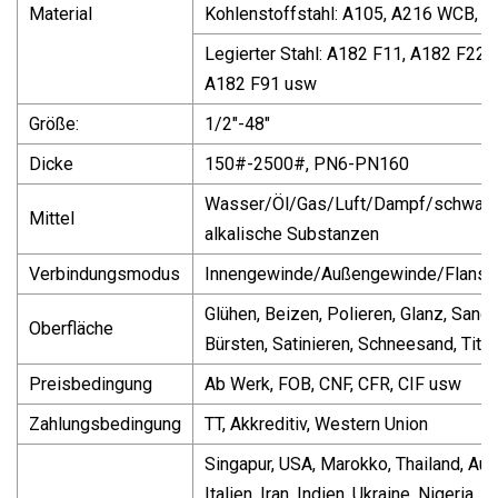
Material
Kohlenstoffstahl: A105, A216 WCB, 
Legierter Stahl: A182 F11, A182 F22,
A182 F91 usw
Größe:
1/2"-48"
Dicke
150#-2500#, PN6-PN160
Wasser/Öl/Gas/Luft/Dampf/schwach 
Mittel
alkalische Substanzen
Verbindungsmodus
Innengewinde/Außengewinde/Flansc
Glühen, Beizen, Polieren, Glanz, Sandst
Oberfläche
Bürsten, Satinieren, Schneesand, Tita
Preisbedingung
Ab Werk, FOB, CNF, CFR, CIF usw
Zahlungsbedingung
TT, Akkreditiv, Western Union
Singapur, USA, Marokko, Thailand, Aust
Italien, Iran, Indien, Ukraine, Nigeria,