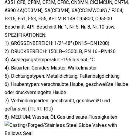
A351 CF8, CF8M, CF3M, CF8C, CN3MN, CK3MCUN, CN7M,
A890 4A(CD3MN), 5A(CE3MN), 6A(CD3MWCuN) / F304,
F316, F51, F53, F55, ASTM B 148 C95800, C95500
Beschnitt: API-Beschnitt Nr. 1, Nr. 5, Nr. 8, Nr. 10 usw.
SPEZIFIKATIONEN:
1). GRÖSSENBEREICH: 1/2''-48'' (DN15~DN1200)
2). DRUCKBEREICH: 150LB~2500LB, PN 16~PN420
3). Auslegungstemperatur: -196 bis 650 °C
4). Bauarten: Gerades Muster, Winkelmuster
5). Dichtungstypen: Metalldichtung, Faltenbalgdichtung
6). Haubentypen: verschraubte Haube, geschweißte Haube
oder druckversiegelte Haube
7). Verbindungsarten: geschraubt, geschweißt und
geflanscht (FF, RF, RTJ)
8). MEDIUM: Wasser, Öl, Gas und saure Flüssigkeiten