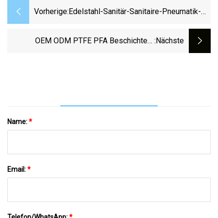
Vorherige:
Edelstahl-Sanitär-Sanitaire-Pneumatik-
Absperrklappe/Membran/Sicherheitsentlast
(JN
OEM ODM PTFE PFA Beschichtete
:nächste
Scheibe CF8 CF8m SS304 SS316 Wcb
Bronze API ANSI DIN JIS BS Standard-
Regelventil, Absperrschieber,
Rückschlagventil, Y-Sieb
Name:
*
Email:
*
Telefon/WhatsApp:
*