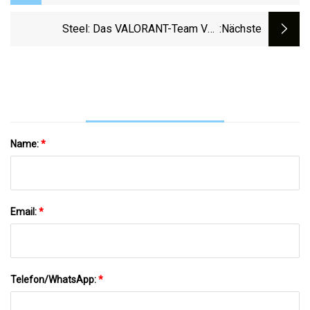
Rahmenvertriebsvereinbarung Bekannt
Steel: Das VALORANT-Team Von
:nächste
Disguised Toast Verleiht Mir Old-School-
Vibes
Name:
*
Email:
*
Telefon/WhatsApp:
*