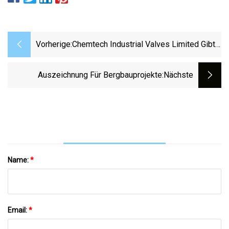
Vorherige:
Chemtech Industrial Valves Limited Gibt
Veränderungen In Der Geschäftsführung
Bekannt
Auszeichnung Für Bergbauprojekte
:nächste
Name:
*
Email:
*